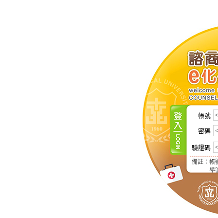
帳號
密碼
驗證碼
備註：帳
學號第